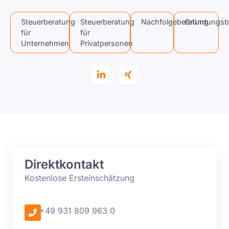
Steuerberatung
Steuerberatung
Nachfolgeberatung
Gründungsb
für
für
Unternehmen
Privatpersonen
Direktkontakt
Kostenlose Ersteinschätzung
+49 931 809 963 0