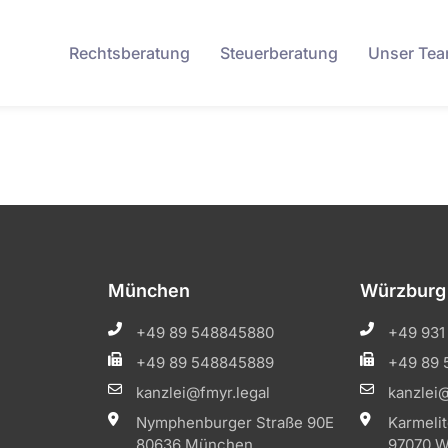
Rechtsberatung
Steuerberatung
Unser Te
München
Würzburg
+49 89 548845880
+49 931
+49 89 548845889
+49 89 
kanzlei@fmyr.legal
kanzlei@
Nymphenburger Straße 90E
Karmeli
80636 München
97070 W