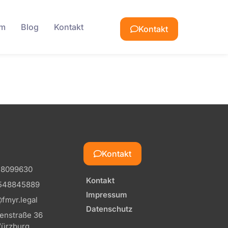
am
Blog
Kontakt
Kontakt
Kontakt
 8099630
Kontakt
548845889
Impressum
fmyr.legal
Datenschutz
tenstraße 36
ürzburg